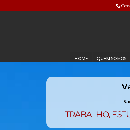
Cen
HOME
QUEM SOMOS
V
Sa
TRABALHO, EST