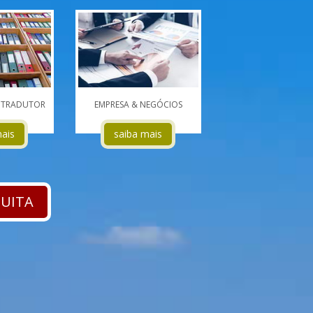
/ TRADUTOR
EMPRESA & NEGÓCIOS
mais
saiba mais
TUITA