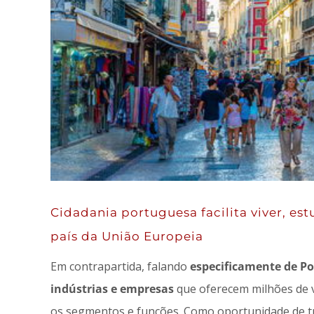
Cidadania portuguesa facilita viver, es
país da União Europeia
​Em contrapartida, falando
especificamente de Po
indústrias e empresas
que oferecem milhões de
os segmentos e funções. Como oportunidade de tr