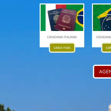
CIDADANIA ITALIANA
CIDADANI
saiba mais
sai
AGEN