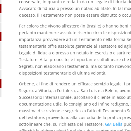
conservato, in quanto è redatto da un Legale di fiducia d
Avvocato di fiducia o presso un notaio abilitato. In tal mo
decesso, il Testamento non possa essere distrutto o occul
Per coloro che vivono all’estero (in Brasile) o hanno beni
pertanto mantenere assoluto riserbo circa le disposizioni
importanza provvedere ad un Testamento nella forma Seg
testamentaria offre assolute garanzie al Testatore ed agl
Legale di fiducia o presso un notaio in esercizio e sarà re
Testatore. A tal proposito, è importante sottolineare che i
Segreti, non elaborano i testamenti, ma soltanto ricevono 
disposizioni testamentarie di ultima volontà.
Orbene, al fine di rendere un efficace servizio legale, i pr
Seguro, a Vitoria, a Fortaleza, a Sao Luis e a Belem, ovunqu
Successorio Internazionale, ascoltano il cliente in assolut
documentazione utile, lo consigliano ed infine redigono, 
massima discrezione e segretezza l’atto di Testamento Se
del testatore, provvedono alla custodia della pratica press
sottolineare che, su richiesta del Testatore,
GM Bella
può 
affinché le ultime volontà del de cuius, contenute nel Te