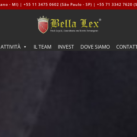
ano - MI) | +55 11 3475 0602 (São Paulo - SP) | +55 71 3342 7620 (S
ATTIVITÀ
IL TEAM
INVEST
DOVE SIAMO
CONTAT