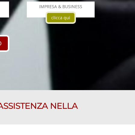
IMPRESA & BUSINESS
clicca qui
O
 ASSISTENZA NELLA