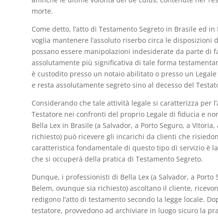
morte.
Come detto, l’atto di Testamento Segreto in Brasile ed in It
voglia mantenere l’assoluto riserbo circa le disposizioni 
possano essere manipolazioni indesiderate da parte di fami
assolutamente più significativa di tale forma testamentaria
è custodito presso un notaio abilitato o presso un Legale
e resta assolutamente segreto sino al decesso del Testat
Considerando che tale attività legale si caratterizza per l
Testatore nei confronti del proprio Legale di fiducia e non
Bella Lex in Brasile (a Salvador, a Porto Seguro, a Vitoria
richiesto) può ricevere gli incarichi da clienti che risiedo
caratteristica fondamentale di questo tipo di servizio è la
che si occuperà della pratica di Testamento Segreto.
Dunque, i professionisti di Bella Lex (a Salvador, a Porto S
Belem, ovunque sia richiesto) ascoltano il cliente, ricevo
redigono l’atto di testamento secondo la legge locale. Do
testatore, provvedono ad archiviare in luogo sicuro la pr