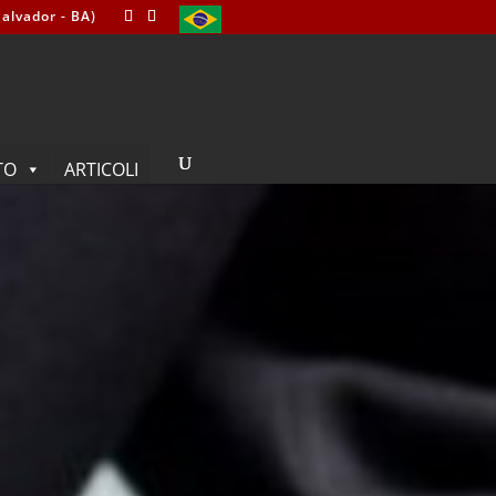
alvador - BA)
TO
ARTICOLI