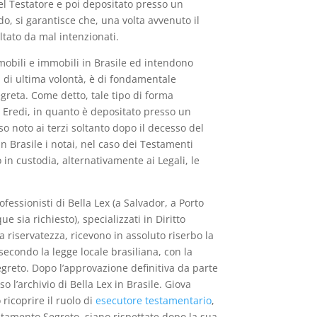
el Testatore e poi depositato presso un
do, si garantisce che, una volta avvenuto il
tato da mal intenzionati.
 mobili e immobili in Brasile ed intendono
 di ultima volontà, è di fondamentale
reta. Come detto, tale tipo di forma
i Eredi, in quanto è depositato presso un
so noto ai terzi soltanto dopo il decesso del
n Brasile i notai, nel caso dei Testamenti
in custodia, alternativamente ai Legali, le
ofessionisti di Bella Lex (a Salvador, a Porto
e sia richiesto), specializzati in Diritto
a riservatezza, ricevono in assoluto riserbo la
secondo la legge locale brasiliana, con la
greto. Dopo l’approvazione definitiva da parte
o l’archivio di Bella Lex in Brasile. Giova
ricoprire il ruolo di
esecutore testamentario
,
stamento Segreto, siano rispettate dopo la sua