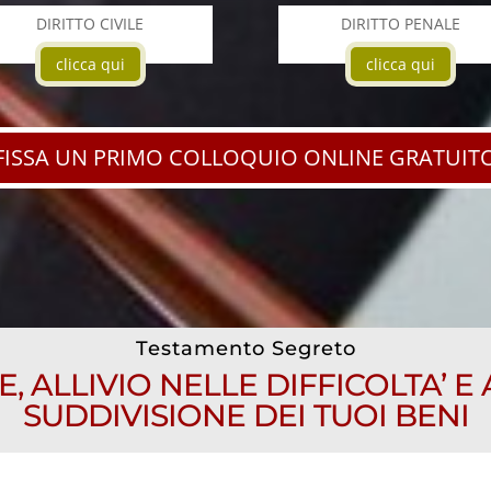
DIRITTO CIVILE
DIRITTO PENALE
clicca qui
clicca qui
FISSA UN PRIMO COLLOQUIO ONLINE GRATUIT
Testamento Segreto
E, ALLIVIO NELLE DIFFICOLTA’ E
SUDDIVISIONE DEI TUOI BENI