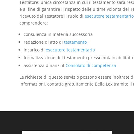
Testatore; unica circostanza in cui il testamento sarà reso
e al fine di garantire il rispetto delle ultime volontà del 
ricevuto dal Testatore il ruolo di
esecutore testamentario
comprendere:
consulenza in materia successoria
redazione di atto di
testamento
incarico di
esecutore testamentario
formalizzazione del testamento presso notaio abilitato
assistenza dinanzi il
Consolato di competenza
Le richieste di questo servizio possono essere inoltrate d
informazioni, contatta gratuitamente Bella Lex tramite il