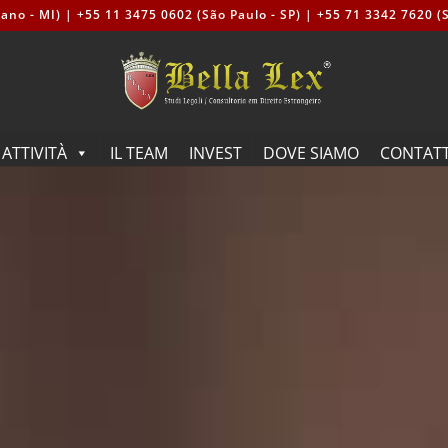
ano - MI) | +55 11 3475 0602 (São Paulo - SP) | +55 71 3342 7620 (S
ATTIVITÀ
IL TEAM
INVEST
DOVE SIAMO
CONTAT