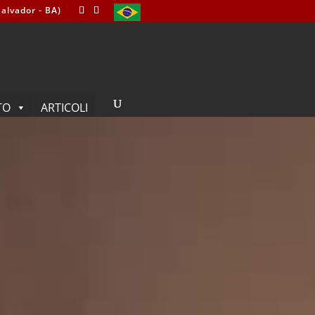
alvador - BA)
TO
ARTICOLI