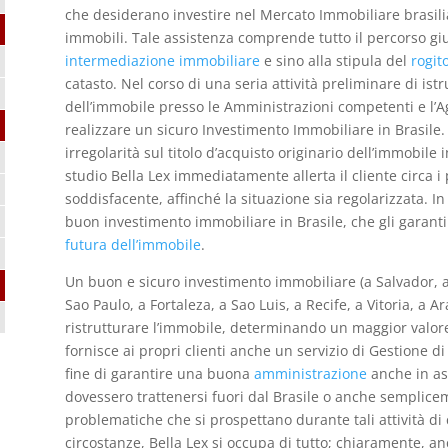
che desiderano investire nel Mercato Immobiliare brasilia
immobili. Tale assistenza comprende tutto il percorso giu
intermediazione immobiliare
e sino alla stipula del
rogit
catasto. Nel corso di una seria attività preliminare di ist
dell’immobile presso le Amministrazioni competenti e l’Ag
realizzare un sicuro Investimento Immobiliare in Brasile.
irregolarità sul titolo d’acquisto originario dell’immobile 
studio Bella Lex immediatamente allerta il cliente circa i
soddisfacente, affinché la situazione sia regolarizzata. In
buon investimento immobiliare in Brasile, che gli garant
futura dell’immobile
.
Un buon e sicuro investimento immobiliare (a Salvador, a
Sao Paulo, a Fortaleza, a Sao Luis, a Recife, a Vitoria, a 
ristrutturare l’immobile, determinando un maggior valore
fornisce ai propri clienti anche un servizio di Gestione d
fine di garantire una buona
amministrazione
anche in ass
dovessero trattenersi fuori dal Brasile o anche semplicem
problematiche che si prospettano durante tali attività di co
circostanze, Bella Lex si occupa di tutto; chiaramente, a