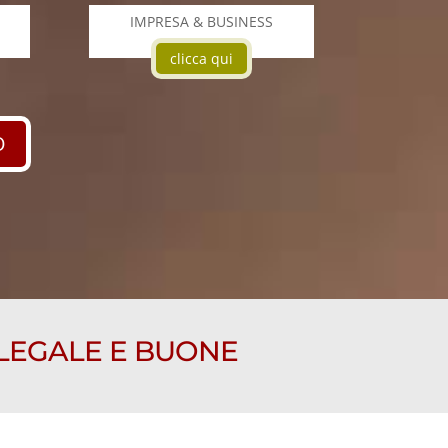
IMPRESA & BUSINESS
clicca qui
O
 LEGALE E BUONE