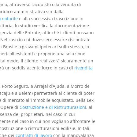
no, attraverso l’acquisto o la vendita di
ridico-amministrativo sin dalla
o notarile
e alla successiva trascrizione in
ruttoria, lo studio verifica la documentazione
enzia delle Entrate, affinché i clienti possano
 Nel caso in cui dovessero essere riscontrate
in Brasile o gravami ipotecari sullo stesso, lo
 pericoli esistenti e propone una soluzione
 tal modo, il cliente realizzerà sicuramente un
irà un soddisfacente lucro in caso di
rivendita
 Porto Seguro, a Arrajal d’Ajuda, a Morro de
Aracaju e a Belem) permetterà al cliente di poter
 di mercato all’immobile acquistato. Bella Lex
i Opere di
Costruzione e di Ristrutturazioni
, al
enza dei proprietari, nel caso in cui
ente nel caso in cui non vogliano affrontare le
struzione o ristrutturazioni edilizie. In tali
nche dei
contratti di lavoro
con la manovalanza