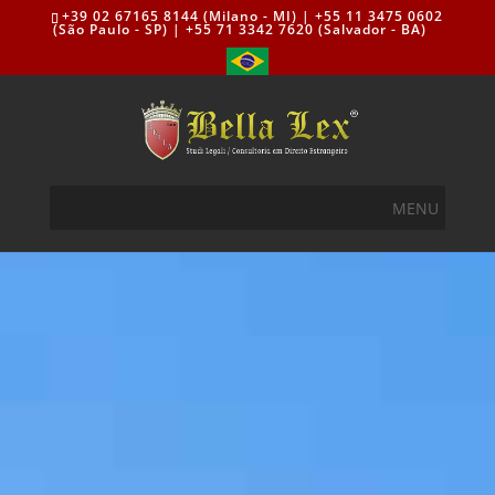
+39 02 67165 8144 (Milano - MI) | +55 11 3475 0602
(São Paulo - SP) | +55 71 3342 7620 (Salvador - BA)
MENU